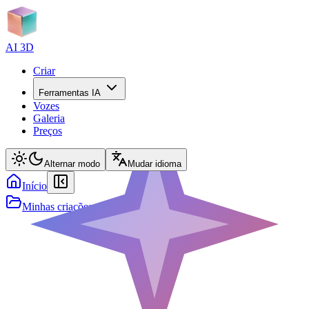
AI 3D
Criar
Ferramentas IA
Vozes
Galeria
Preços
Alternar modo
Mudar idioma
Início
Minhas criações