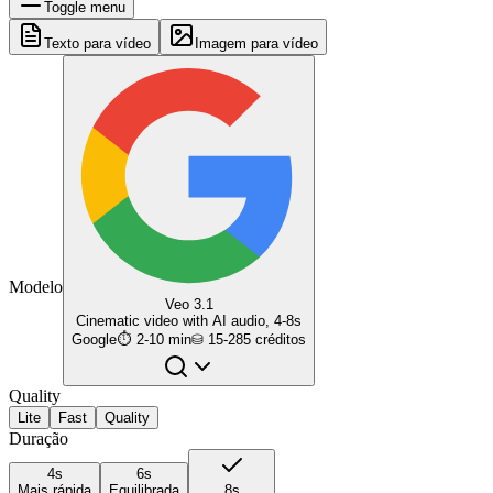
Toggle menu
Texto para vídeo
Imagem para vídeo
Modelo
Veo 3.1
Cinematic video with AI audio, 4-8s
Google
⏱
2-10 min
⛁
15-285
créditos
Quality
Lite
Fast
Quality
Duração
4s
6s
Mais rápida
Equilibrada
8s