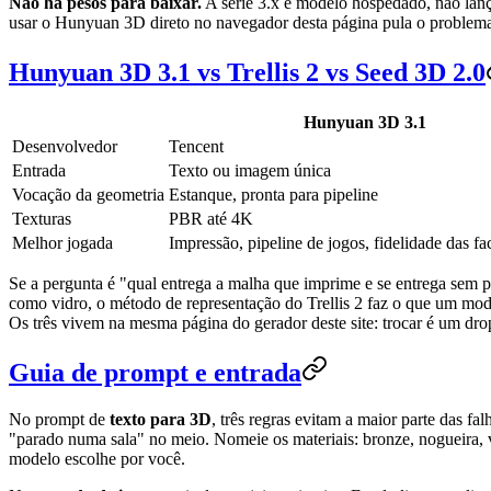
Não há pesos para baixar.
A série 3.x é modelo hospedado, não lanç
usar o Hunyuan 3D direto no navegador desta página pula o problema d
Hunyuan 3D 3.1 vs Trellis 2 vs Seed 3D 2.0
Hunyuan 3D 3.1
Desenvolvedor
Tencent
Entrada
Texto ou imagem única
Vocação da geometria
Estanque, pronta para pipeline
Texturas
PBR até 4K
Melhor jogada
Impressão, pipeline de jogos, fidelidade das fa
Se a pergunta é "qual entrega a malha que imprime e se entrega sem p
como vidro, o método de representação do Trellis 2 faz o que um mo
Os três vivem na mesma página do gerador deste site: trocar é um d
Guia de prompt e entrada
No prompt de
texto para 3D
, três regras evitam a maior parte das 
"parado numa sala" no meio. Nomeie os materiais: bronze, nogueira,
modelo escolhe por você.