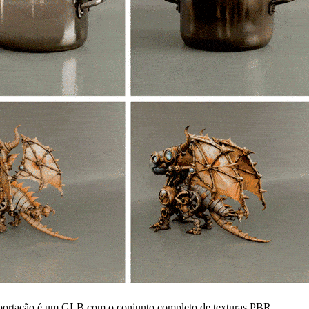
A exportação é um GLB com o conjunto completo de texturas PBR