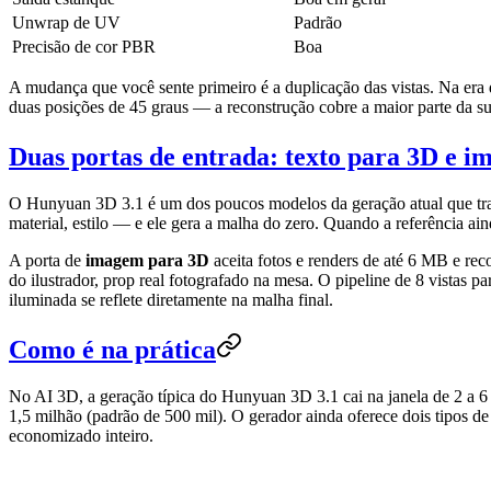
Unwrap de UV
Padrão
Precisão de cor PBR
Boa
A mudança que você sente primeiro é a duplicação das vistas. Na era 
duas posições de 45 graus — a reconstrução cobre a maior parte da supe
Duas portas de entrada: texto para 3D e 
O Hunyuan 3D 3.1 é um dos poucos modelos da geração atual que t
material, estilo — e ele gera a malha do zero. Quando a referência ain
A porta de
imagem para 3D
aceita fotos e renders de até 6 MB e reco
do ilustrador, prop real fotografado na mesa. O pipeline de 8 vistas p
iluminada se reflete diretamente na malha final.
Como é na prática
No AI 3D, a geração típica do Hunyuan 3D 3.1 cai na janela de 2 a 6 
1,5 milhão (padrão de 500 mil). O gerador ainda oferece dois tipos d
economizado inteiro.