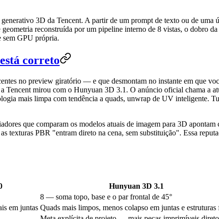
nerativo 3D da Tencent. A partir de um prompt de texto ou de uma úni
 geometria reconstruída por um pipeline interno de 8 vistas, o dobro d
e sem GPU própria.
está correto
tes no preview giratório — e que desmontam no instante em que você a
a Tencent mirou com o Hunyuan 3D 3.1. O anúncio oficial chama a atual
pologia mais limpa com tendência a quads, unwrap de UV inteligente. Tu
liadores que comparam os modelos atuais de imagem para 3D apontam 
 as texturas PBR "entram direto na cena, sem substituição". Essa reput
0
Hunyuan 3D 3.1
8 — soma topo, base e o par frontal de 45°
ais em juntas
Quads mais limpos, menos colapso em juntas e estruturas 
Meta explícita de projeto — mais peças imprimíveis direto