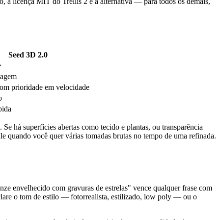
 a licença MIT do Trellis 2 é a alternativa — para todos os demais,
Seed 3D 2.0
e
magem
om prioridade em velocidade
o
pida
Se há superfícies abertas como tecido e plantas, ou transparência
le quando você quer várias tomadas brutas no tempo de uma refinada.
ronze envelhecido com gravuras de estrelas" vence qualquer frase com
 o tom de estilo — fotorrealista, estilizado, low poly — ou o