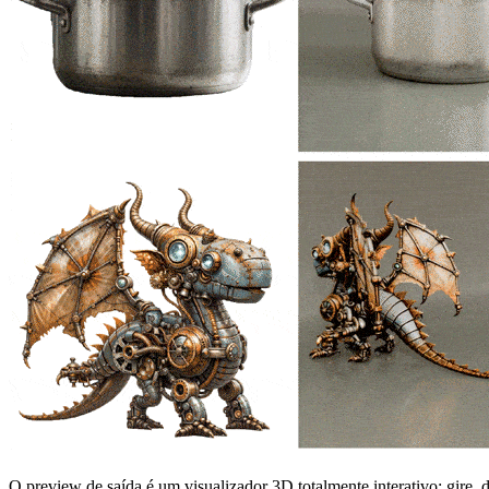
O preview de saída é um visualizador 3D totalmente interativo: gire