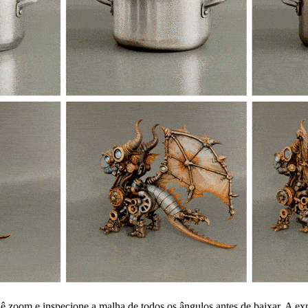
, dê zoom e inspecione a malha de todos os ângulos antes de baixar. 