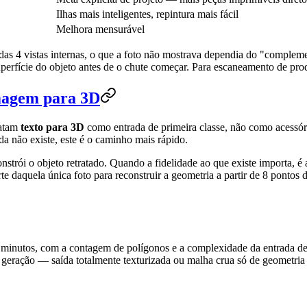
Ilhas mais inteligentes, repintura mais fácil
Melhora mensurável
das 4 vistas internas, o que a foto não mostrava dependia do "compleme
rfície do objeto antes de o chute começar. Para escaneamento de produto
imagem para 3D
ratam
texto para 3D
como entrada de primeira classe, não como acessór
da não existe, este é o caminho mais rápido.
nstrói o objeto retratado. Quando a fidelidade ao que existe importa, é
arte daquela única foto para reconstruir a geometria a partir de 8 pont
minutos, com a contagem de polígonos e a complexidade da entrada defi
e geração — saída totalmente texturizada ou malha crua só de geometria