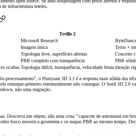
amento open source. Se auto-hospedagem com pesos abertos é requisito,
e infraestrutura inteiro.
Trellis 2
Microsoft Research
ByteDanc
Imagem única
Texto + i
Topologia livre, superfícies abertas
Conceito c
PBR completo com transparência
PBR sólid
ces ocultas
Topologia difícil, transparência, velocidade bruta
Ideação rá
ós-processamento", o Hunyuan 3D 3.1 é a resposta mais sólida das três. 
delo estanque-primeiro estruturalmente não consegue. O Seed 3D 2.0 va
ropdown, não uma migração.
falhas. Descreva um objeto, não uma cena: "capacete de astronauta em b
 vidro fosco movem a geometria e os mapas PBR ao mesmo tempo. Declare