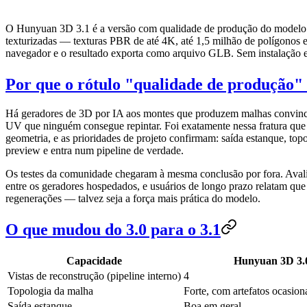
O Hunyuan 3D 3.1 é a versão com qualidade de produção do modelo ge
texturizadas — texturas PBR de até 4K, até 1,5 milhão de polígonos e
navegador e o resultado exporta como arquivo GLB. Sem instalação 
Por que o rótulo "qualidade de produção" 
Há geradores de 3D por IA aos montes que produzem malhas convincen
UV que ninguém consegue repintar. Foi exatamente nessa fratura que 
geometria, e as prioridades de projeto confirmam: saída estanque, to
preview e entra num pipeline de verdade.
Os testes da comunidade chegaram à mesma conclusão por fora. Ava
entre os geradores hospedados, e usuários de longo prazo relatam que
regenerações — talvez seja a força mais prática do modelo.
O que mudou do 3.0 para o 3.1
Capacidade
Hunyuan 3D 3.
Vistas de reconstrução (pipeline interno)
4
Topologia da malha
Forte, com artefatos ocasion
Saída estanque
Boa em geral