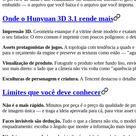
embutido — o arquivo que você baixa é o arquivo que você importa.
Onde o Hunyuan 3D 3.1 rende mais
Impressão 3D.
Geometria estanque é a vitrine deste modelo e exatame
o seu fatiador. O erro comum é imprimir com poucos polígonos: o deta
Assets protagonistas de jogos.
A topologia com tendência a quads e 
para o orçamento da engine e preserve as texturas como estão — "aguen
Visualização de produto.
Fotografe o produto sobre fundo liso, envi
uso mais direto: o lado que a câmera não viu volta como "aparência p
Esculturas de personagem e criatura.
A Tencent destacou o detalhe e
Limites que você deve conhecer
Não é o mais rápido.
Minutos por peça é o preço da qualidade de pr
de imagem única — e traga a ideia aprovada para cá, para virar asset
Faces invisíveis são dedução.
Tudo o que a câmera não viu, o modelo
enquadramento: escolha o ângulo que mostre a informação mais import