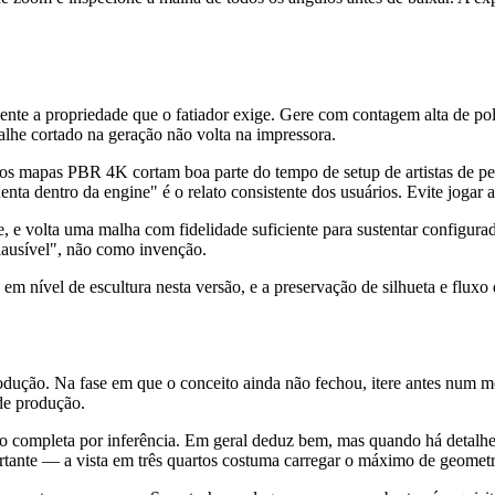
nte a propriedade que o fatiador exige. Gere com contagem alta de pol
lhe cortado na geração não volta na impressora.
os mapas PBR 4K cortam boa parte do tempo de setup de artistas de pe
ta dentro da engine" é o relato consistente dos usuários. Evite jogar a
e, e volta uma malha com fidelidade suficiente para sustentar configura
lausível", não como invenção.
m nível de escultura nesta versão, e a preservação de silhueta e fluxo 
odução. Na fase em que o conceito ainda não fechou, itere antes num
 de produção.
 completa por inferência. Em geral deduz bem, mas quando há detalhe i
ante — a vista em três quartos costuma carregar o máximo de geometri