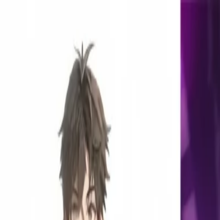
AI 3D
开始创作
AI 工具
声音库
灵感库
定价
切换模式
切换语言
首页
我的作品