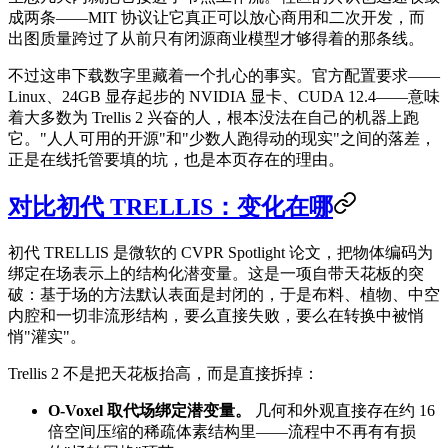
成两条——MIT 协议让它真正可以放心商用和二次开发，而
出图质量跨过了从前只有闭源商业模型才够得着的那条线。
不过这串下载数字里藏着一个扎心的事实。官方配置要求——
Linux、24GB 显存起步的 NVIDIA 显卡、CUDA 12.4——意味
着大多数为 Trellis 2 兴奋的人，根本没法在自己的机器上跑
它。"人人可用的开源"和"少数人跑得动的现实"之间的落差，
正是在线托管要填的坑，也是本页存在的理由。
对比初代 TRELLIS：变化在哪
初代 TRELLIS 是微软的 CVPR Spotlight 论文，把物体编码为
绑定在场表示上的结构化潜变量。这是一项自带天花板的突
破：基于场的方法默认表面是封闭的，于是布料、植物、中空
内腔和一切非流形结构，要么直接失败，要么在转换中被悄
悄"灌实"。
Trellis 2 不是把天花板抬高，而是直接拆掉：
O-Voxel 取代场绑定潜变量。
几何和外观直接存在约 16
倍空间压缩的稀疏体素结构里——流程中不再有有损