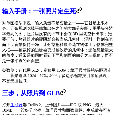
输入手册：一张照片定生死
对单图模型来说，输入质量不是变量之一——它就是上限本
身。五条规则吃掉平庸和出色之间的大部分差距：用手头分辨
率最高的图，照片里没有的细节不会在 3D 里凭空长出来；光
要打匀，烤进照片的硬阴影会被当成几何体，浮雕一样刻在表
面上；背景保持干净，让分割把精度全花在物体上；物体完整
入框——被裁掉的边缘会变成被砍断的几何体；选信息量最大
的角度，通常是能同时看到正面和侧面的四分之三视角，而不
是一张平直的正面照。
参数侧：迭代用 512³，定稿用 1536³；纹理尺寸跟镜头距离走
——背景道具 1024、特写 4096；多边形缩减按引擎预算设，
不是无脑拉满。
三步，从照片到 GLB
打开
生成器
选 Trellis 2。上传图片——JPG 或 PNG，最大
10MB——设好分辨率、纹理尺寸和面数目标。生成后在可交