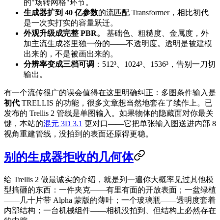
的"场转网格"环节。
生成器扩到 40 亿参数
的流匹配 Transformer，相比初代
是一次实打实的容量跃迁。
外观升级成完整 PBR。
基础色、粗糙度、金属度，外
加主流生成器里独一份的——不透明度。透明是被建模
出来的，不是被画出来的。
分辨率变成三档可调
：512³、1024³、1536³，告别一刀切
输出。
有一个流传很广的误会值得在这里明确纠正：多图条件输入是
初代
TRELLIS 的功能，很多文章想当然地套在了续作上。已
发布的 Trellis 2 管线是单图输入。如果物体的隐藏面对你最关
键，本站的
混元 3D 3.1
更对口——它把单张输入图送进内部 8
视角重建管线，没拍到的表面还原得更稳。
别的生成器拒收的几何体
给 Trellis 2 做最诚实的介绍，就是列一遍你大概率见过其他模
型搞砸的东西：一件夹克——有里有面的开放表面；一盆绿植
——几十片带 Alpha 蒙版的薄叶；一个玻璃瓶——透明度套着
内部结构；一台机械组件——相机没拍到、但结构上必然存在