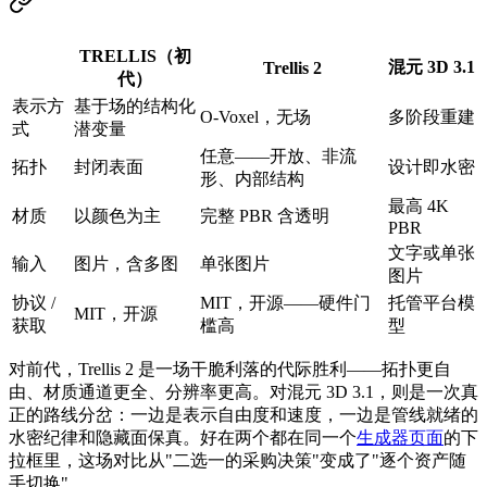
TRELLIS（初
混元 3D 3.1
Trellis 2
代）
表示方
基于场的结构化
O-Voxel，无场
多阶段重建
式
潜变量
任意——开放、非流
拓扑
封闭表面
设计即水密
形、内部结构
最高 4K
材质
以颜色为主
完整 PBR 含透明
PBR
文字或单张
输入
图片，含多图
单张图片
图片
协议 /
MIT，开源——硬件门
托管平台模
MIT，开源
获取
槛高
型
对前代，Trellis 2 是一场干脆利落的代际胜利——拓扑更自
由、材质通道更全、分辨率更高。对混元 3D 3.1，则是一次真
正的路线分岔：一边是表示自由度和速度，一边是管线就绪的
水密纪律和隐藏面保真。好在两个都在同一个
生成器页面
的下
拉框里，这场对比从"二选一的采购决策"变成了"逐个资产随
手切换"。