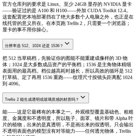
官方仓库列的要求是 Linux、至少 24GB 显存的 NVIDIA 显卡
——验证过的是 A100 和 H100——外加 CUDA Toolkit 12.4。
这套配置把本地部署挡在了绝大多数个人电脑之外，也正是在
线托管的意义所在。在本页跑 Trellis 2，只需要一个浏览器；
显卡的事不用你操心。
分辨率选 512、1024 还是 1536？
把 512 当草稿档，先验证你的图能不能重建成像样的 3D 物
体；1024 是大多数成品资产的平衡档；1536 是主角物体精细
表面用的最高档。档位越高耗时越长，所以高效的循环是 512
打草稿、定了再用 1536 重跑——纹理尺寸按镜头距离配 1024
到 4096。
Trellis 2 能生成透明或玻璃质感的材质吗？
能——这是它最稀有的本事之一。外观模型覆盖基础色、粗糙
度、金属度和不透明度，所以瓶子、面罩、镜片和带 Alpha 叶
片的植物，出来的是真透明，不是画出来的假透明。只会输出
不透明表面色的模型没有对等能力——任何透光物体，Trellis