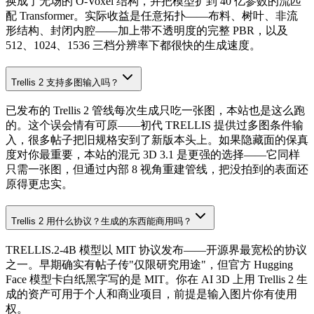
换成了无场的 O-Voxel 结构，并把模型扩到 40 亿参数的流匹
配 Transformer。实际收益是任意拓扑——布料、树叶、非流
形结构、封闭内腔——加上带不透明度的完整 PBR，以及
512、1024、1536 三档分辨率下都很快的生成速度。
Trellis 2 支持多图输入吗？
已发布的 Trellis 2 管线每次生成只吃一张图，本站也是这么跑
的。这个误会情有可原——初代 TRELLIS 提供过多图条件输
入，很多帖子把旧规格安到了新版本头上。如果隐藏面的保真
度对你最重要，本站的混元 3D 3.1 是更强的选择——它同样
只需一张图，但通过内部 8 视角重建管线，把没拍到的表面还
原得更忠实。
Trellis 2 用什么协议？生成的东西能商用吗？
TRELLIS.2-4B 模型以 MIT 协议发布——开源界最宽松的协议
之一。早期确实有帖子传"仅限研究用途"，但官方 Hugging
Face 模型卡白纸黑字写的是 MIT。你在 AI 3D 上用 Trellis 2 生
成的资产可用于个人和商业项目，前提是输入图片你有使用
权。