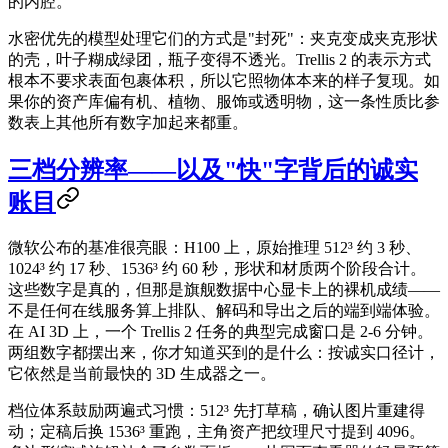
的内腔。
水密优先的模型处理它们的方式是"封死"：夹克变成夹克形状
的壳，叶子糊成绿团，瓶子变得不透光。Trellis 2 的表示方式
根本不要求表面包裹体积，所以它照物体本来的样子复现。如
果你的资产库偏有机、植物、服饰或透明物，这一条性质比参
数表上其他所有数字加起来都重。
三档分辨率——以及"快"字背后的诚实
账目
微软公布的基准很亮眼：H100 上，原始推理 512³ 约 3 秒、
1024³ 约 17 秒、1536³ 约 60 秒，形状和材质两个阶段合计。
这些数字是真的，但那是旗舰数据中心显卡上的裸机成绩——
不是任何在线服务算上排队、解码和导出之后的端到端体验。
在 AI 3D 上，一个 Trellis 2 任务的典型完成窗口是 2-6 分钟。
两组数字都摆出来，你才知道买到的是什么：按诚实口径计，
它依然是当前最快的 3D 生成器之一。
档位体系鼓励两遍式习惯：512³ 先打草稿，确认图片重建得
动；定稿后换 1536³ 重跑，主角资产把纹理尺寸提到 4096。